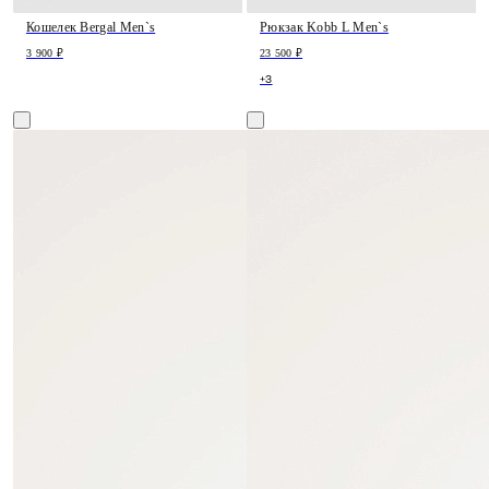
Кошелек Bergal Men`s
Рюкзак Kobb L Men`s
3 900 ₽
23 500 ₽
+3