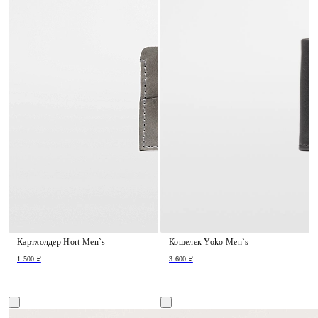
Картхолдер Hort Men`s
Кошелек Yoko Men`s
1 500 ₽
3 600 ₽