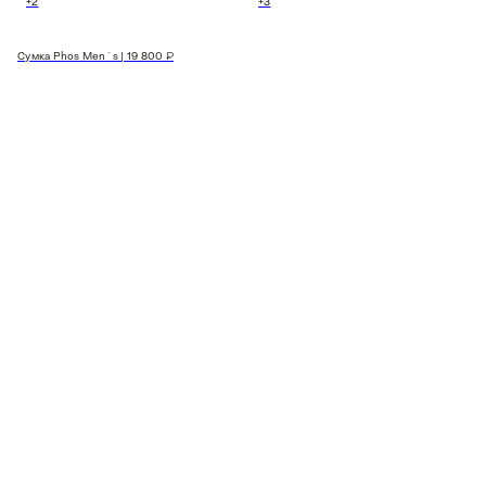
+2
+3
Сумка Phos Men`s | 19 800 ₽