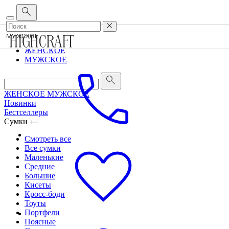
Корпоративным клиентам
•
О бренде
•
Сервис
МУЖСКОЕ
ЖЕНСКОЕ
МУЖСКОЕ
ЖЕНСКОЕ
МУЖСКОЕ
Новинки
Бестселлеры
Сумки
Смотреть все
Все сумки
Маленькие
Средние
Большие
Кисеты
Кросс-боди
Тоуты
Портфели
Поясные