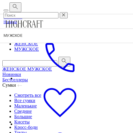
МУЖСКОЕ
Новинки
Бе
Корпоративным клиентам
•
О бренде
•
Сервис
МУЖСКОЕ
ЖЕНСКОЕ
МУЖСКОЕ
ЖЕНСКОЕ
МУЖСКОЕ
Новинки
Бестселлеры
Сумки
Смотреть все
Все сумки
Маленькие
Средние
Большие
Кисеты
Кросс-боди
Тоуты