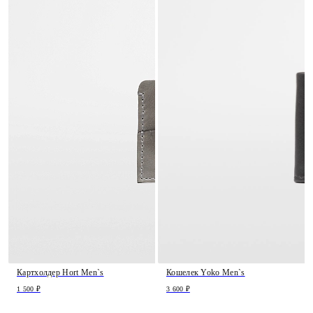
Картхолдер Hort Men`s
Кошелек Yoko Men`s
1 500 ₽
3 600 ₽