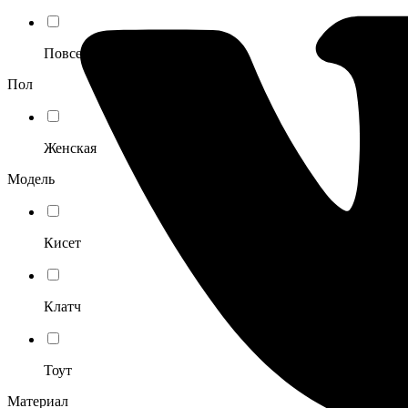
Повседневный
Пол
Женская
Модель
Кисет
Клатч
Тоут
Материал