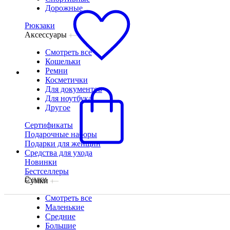
Дорожные
Рюкзаки
Аксессуары
Смотреть все
Кошельки
Ремни
Косметички
Для документов
Для ноутбука
Другое
Сертификаты
Подарочные наборы
Подарки для женщин
Средства для ухода
Новинки
Бестселлеры
Сумки
Сумки
Смотреть все
Маленькие
Все сумки
Маленькие
Средние
Большие
Кисеты
Кросс-бо
26
Средние
Большие