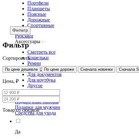
Портфели
Планшеты
Поясные
Дорожные
Спортивные
Фильтр
Рюкзаки
Аксессуары
Фильтр
Смотреть все
Кошельки
Сортировать
Ремни
Несессеры
По цене дешевле
По цене дороже
Сначала новинки
Сначала 
Для документов
Для ноутбука
Цена, ₽
Другое
Сертификаты
Подарочные наборы
Подарки для мужчин
Товар со скидкой
Средства для ухода
Да