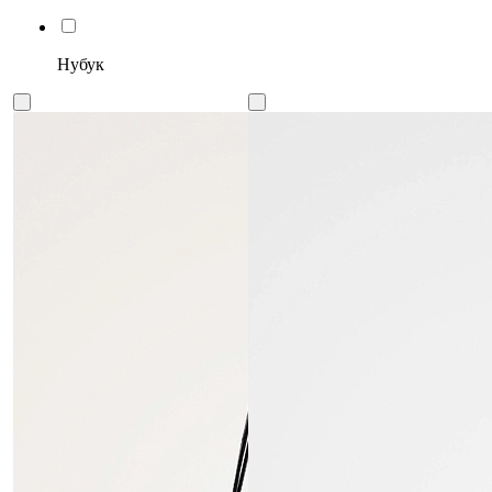
Нубук