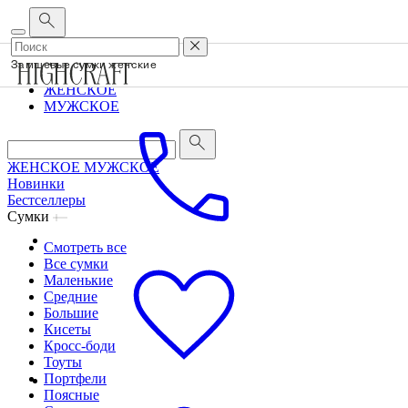
Корпоративным клиентам
•
О бренде
•
Сервис
Замшевые сумки женские
ЖЕНСКОЕ
МУЖСКОЕ
ЖЕНСКОЕ
МУЖСКОЕ
Новинки
Бестселлеры
Сумки
Смотреть все
Все сумки
Маленькие
Средние
Большие
Кисеты
Кросс-боди
Тоуты
Портфели
Поясные