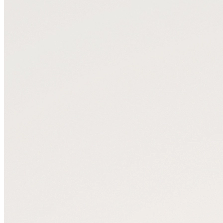
Портфели
Планшеты
Поясные
Дорожные
Спортивные
Рюкзаки
Аксессуары
Смотреть все
Кошельки
Ремни
Несессеры
Для документов
Для ноутбука
Другое
Сертификаты
Подарочные наборы
Подарки для мужчин
Средства для ухода