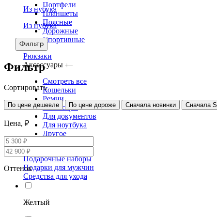
Портфели
Из нубука
Планшеты
Поясные
Из нубука
Дорожные
Спортивные
Фильтр
Рюкзаки
Фильтр
Аксессуары
Смотреть все
Сортировать
Кошельки
Ремни
По цене дешевле
По цене дороже
Сначала новинки
Сначала 
Несессеры
Для документов
Цена, ₽
Для ноутбука
Другое
Сертификаты
Подарочные наборы
Подарки для мужчин
Оттенок
Средства для ухода
Желтый