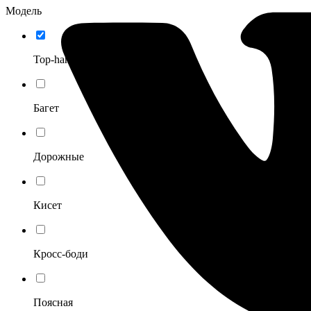
Модель
Top-handle
Багет
Дорожные
Кисет
Кросс-боди
Поясная