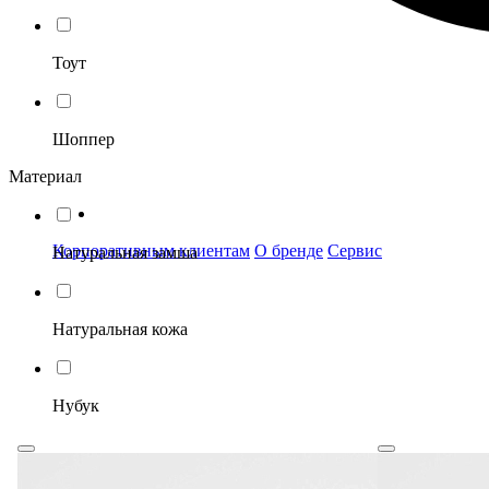
Тоут
Шоппер
Материал
Корпоративным клиентам
О бренде
Сервис
Натуральная замша
Натуральная кожа
Нубук