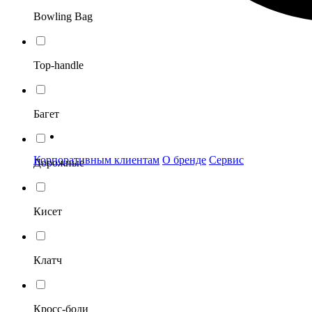
Bowling Bag
Top-handle
Багет
Корпоративным клиентам
О бренде
Сервис
Дорожные
Кисет
Клатч
Кросс-боди