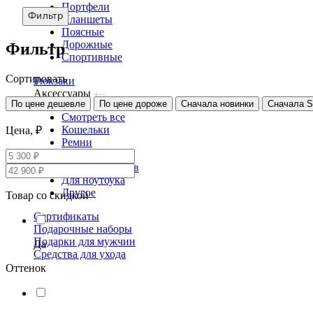
Портфели
Фильтр
Планшеты
Поясные
Дорожные
Фильтр
Спортивные
Сортировать
Рюкзаки
Аксессуары
По цене дешевле
По цене дороже
Сначала новинки
Сначала 
Смотреть все
Кошельки
Цена, ₽
Ремни
Несессеры
Для документов
Для ноутбука
Другое
Товар со скидкой
Сертификаты
Подарочные наборы
Подарки для мужчин
Да
Средства для ухода
Оттенок