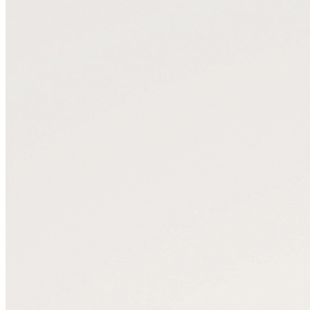
Портфели
Планшеты
Поясные
Дорожные
Спортивные
Рюкзаки
Аксессуары
Смотреть все
Кошельки
Ремни
Несессеры
Для документов
Для ноутбука
Другое
Сертификаты
Подарочные наборы
Подарки для мужчин
Средства для ухода