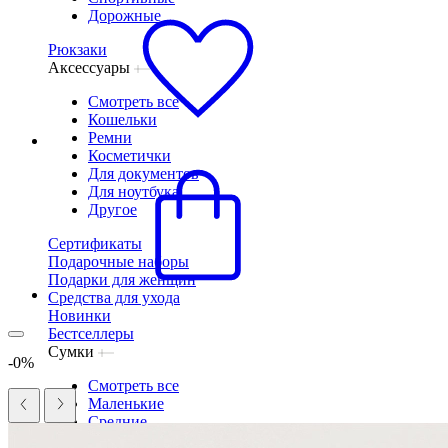
Дорожные
Рюкзаки
Аксессуары
Смотреть все
Кошельки
Ремни
Косметички
Для документов
Для ноутбука
Другое
Сертификаты
Подарочные наборы
Подарки для женщин
Средства для ухода
Новинки
Бестселлеры
Сумки
-0%
Смотреть все
Маленькие
Средние
Большие