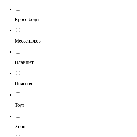
Кросс-боди
Мессенджер
Планшет
Поясная
Тоут
Хобо