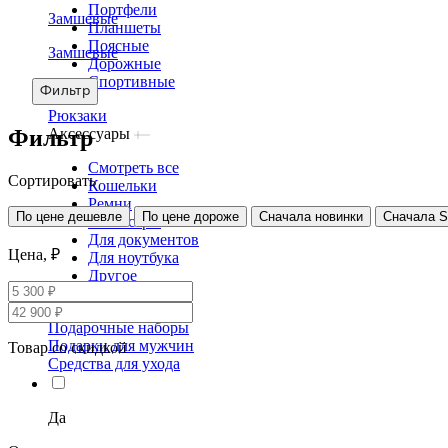
Портфели
Замшевые
Планшеты
Поясные
Замшевые
Дорожные
Спортивные
Фильтр
Рюкзаки
Фильтр
Аксессуары
Смотреть все
Сортировать
Кошельки
Ремни
По цене дешевле
По цене дороже
Сначала новинки
Сначала 
Несессеры
Для документов
Цена, ₽
Для ноутбука
Другое
Сертификаты
Подарочные наборы
Подарки для мужчин
Товар со скидкой
Средства для ухода
Да