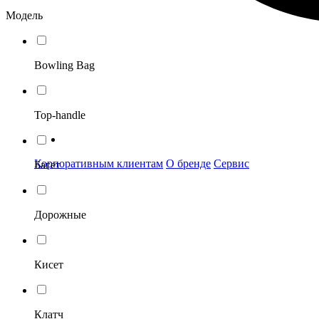
Модель
Bowling Bag
Top-handle
Корпоративным клиентам
О бренде
Сервис
Багет
Дорожные
Кисет
Клатч