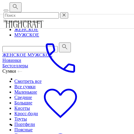
Корпоративным клиентам
•
О бренде
•
Сервис
Новинки для женщин
ЖЕНСКОЕ
МУЖСКОЕ
ЖЕНСКОЕ
МУЖСКОЕ
Новинки
Бестселлеры
Сумки
Смотреть все
Все сумки
Маленькие
Средние
Большие
Кисеты
Кросс-боди
Тоуты
Портфели
Поясные