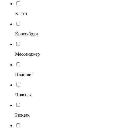
Клатч
Кросс-боди
Мессенджер
Планшет
Поясная
Рюкзак