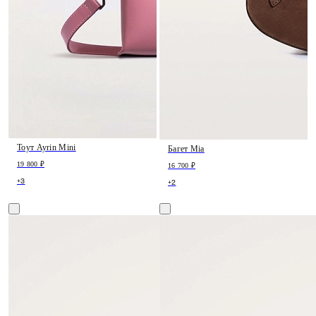
Тоут Ayrin Mini
Багет Mia
19 800 ₽
16 700 ₽
+3
+2