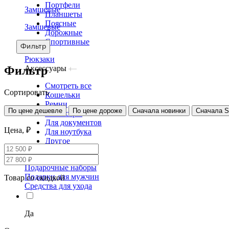
Портфели
Замшевые
Планшеты
Поясные
Замшевые
Дорожные
Спортивные
Фильтр
Рюкзаки
Фильтр
Аксессуары
Смотреть все
Сортировать
Кошельки
Ремни
По цене дешевле
По цене дороже
Сначала новинки
Сначала 
Несессеры
Для документов
Цена, ₽
Для ноутбука
Другое
Сертификаты
Подарочные наборы
Подарки для мужчин
Товар со скидкой
Средства для ухода
Да