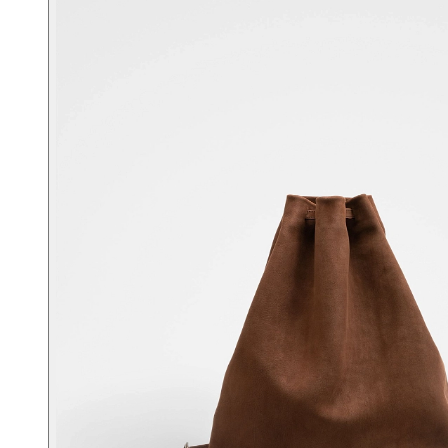
Портфели
Планшеты
Поясные
Дорожные
Спортивные
Рюкзаки
Аксессуары
Смотреть все
Кошельки
Ремни
Несессеры
Для документов
Для ноутбука
Другое
Сертификаты
Подарочные наборы
Подарки для мужчин
Средства для ухода