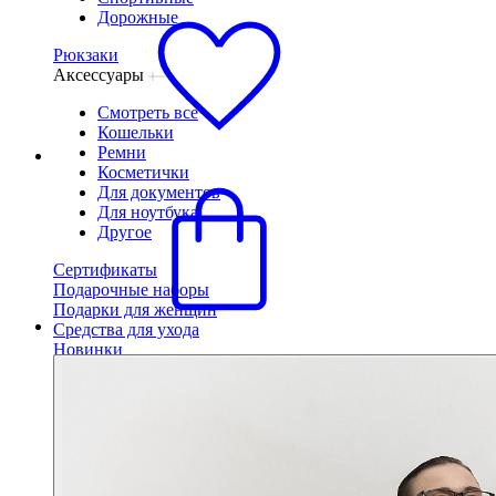
Дорожные
Рюкзаки
Аксессуары
Смотреть все
Кошельки
Ремни
Косметички
Для документов
Для ноутбука
Другое
Сертификаты
Подарочные наборы
Подарки для женщин
Средства для ухода
Новинки
Бестселлеры
Сумки
Смотреть все
Маленькие
Средние
Большие