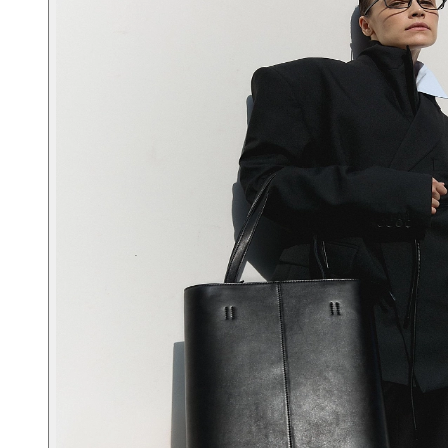
Портфели
Планшеты
Поясные
Дорожные
Спортивные
Рюкзаки
Аксессуары
Смотреть все
Кошельки
Ремни
Несессеры
Для документов
Для ноутбука
Другое
Сертификаты
Подарочные наборы
Подарки для мужчин
Средства для ухода