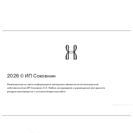
2026 © ИП Соковнин
Размещенная на сайте информация и материалы являются интеллектуальной
собственностью ИП Соковнин С.А. Любое копирование и размещение вне данного
ресурса производится с согласия владельца сайта.
Сделано First 