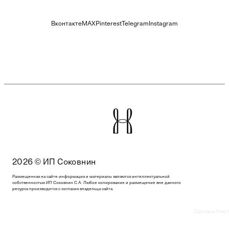
Вконтакте
MAX
Pinterest
Telegram
Instagram
2026 © ИП Соковнин
Размещенная на сайте информация и материалы являются интеллектуальной
собственностью ИП Соковнин С.А. Любое копирование и размещение вне данного
ресурса производится с согласия владельца сайта.
Сделано First 