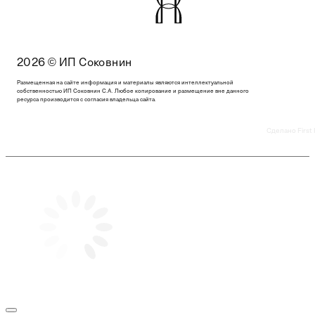
2026 © ИП Соковнин
Размещенная на сайте информация и материалы являются интеллектуальной
собственностью ИП Соковнин С.А. Любое копирование и размещение вне данного
ресурса производится с согласия владельца сайта.
Сделано First 