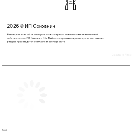
2026 © ИП Соковнин
Размещенная на сайте информация и материалы являются интеллектуальной
собственностью ИП Соковнин С.А. Любое копирование и размещение вне данного
ресурса производится с согласия владельца сайта.
Сделано First 