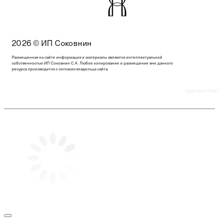
2026 © ИП Соковнин
Размещенная на сайте информация и материалы являются интеллектуальной
собственностью ИП Соковнин С.А. Любое копирование и размещение вне данного
ресурса производится с согласия владельца сайта.
Сделано First 