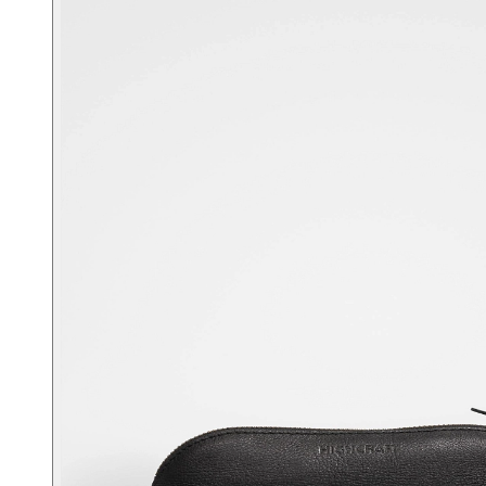
Портфели
Планшеты
Поясные
Дорожные
Спортивные
Рюкзаки
Аксессуары
Смотреть все
Кошельки
Ремни
Несессеры
Для документов
Для ноутбука
Другое
Сертификаты
Подарочные наборы
Подарки для мужчин
Средства для ухода