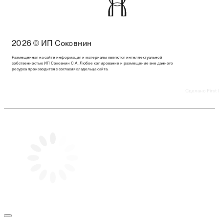
2026 © ИП Соковнин
Размещенная на сайте информация и материалы являются интеллектуальной
собственностью ИП Соковнин С.А. Любое копирование и размещение вне данного
ресурса производится с согласия владельца сайта.
Сделано First 