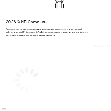
2026 © ИП Соковнин
Размещенная на сайте информация и материалы являются интеллектуальной
собственностью ИП Соковнин С.А. Любое копирование и размещение вне данного
ресурса производится с согласия владельца сайта.
Сделано First 