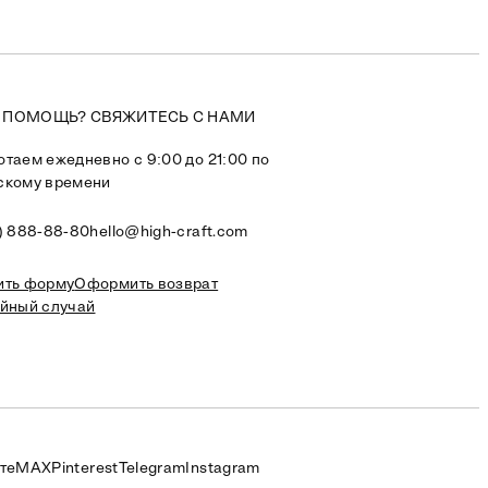
 ПОМОЩЬ? СВЯЖИТЕСЬ С НАМИ
таем ежедневно с 9:00 до 21:00 по
скому времени
) 888-88-80
hello@high-craft.com
ить форму
Оформить возврат
ийный случай
те
MAX
Pinterest
Telegram
Instagram