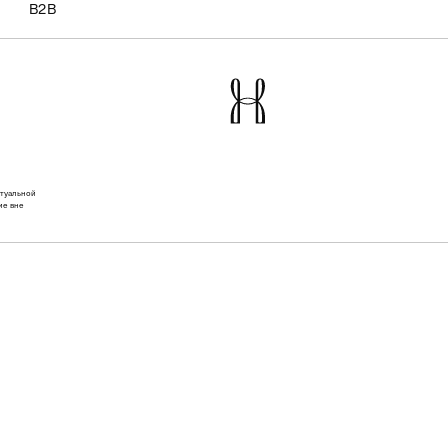
B2B
ктуальной
ие вне