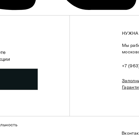
НУЖНА
Мы рабо
москов
оте
кции
+7 (963
Заполн
Гарант
льность
Вконтак