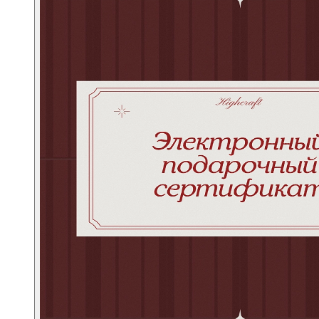
Портфели
Планшеты
Поясные
Дорожные
Спортивные
Рюкзаки
Аксессуары
Смотреть все
Кошельки
Ремни
Несессеры
Для документов
Для ноутбука
Другое
Сертификаты
Подарочные наборы
Подарки для мужчин
Средства для ухода