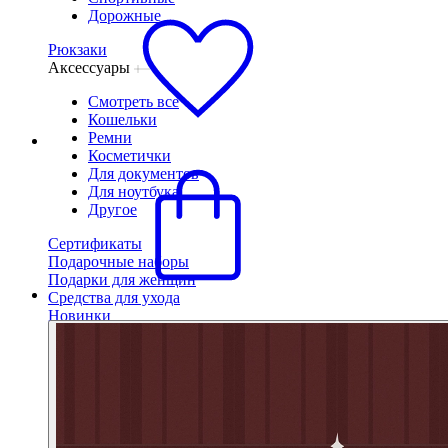
Дорожные
Рюкзаки
Аксессуары
Смотреть все
Кошельки
Ремни
Косметички
Для документов
Для ноутбука
Другое
Сертификаты
Подарочные наборы
Подарки для женщин
Средства для ухода
Новинки
Бестселлеры
Сумки
Смотреть все
Маленькие
Средние
Большие