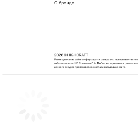
О бренде
2026 © HIGHCRAFT
Размещенная на сайте информация и материалы являются интелле
собственностью ИП Соковнин С.А. Любое копирование и размещен
данного ресурса производится с согласия владельца сайта.