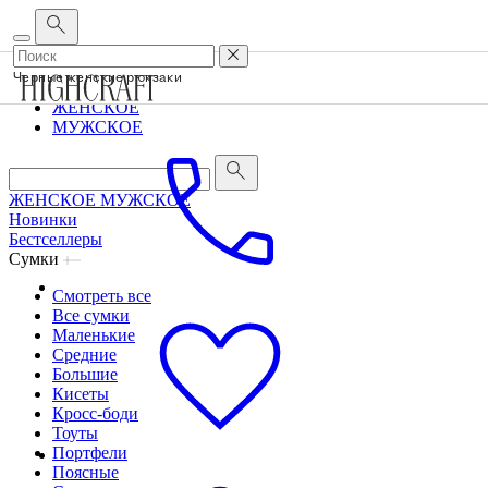
Корпоративным клиентам
•
О бренде
•
Сервис
Черные женские рюкзаки
ЖЕНСКОЕ
МУЖСКОЕ
ЖЕНСКОЕ
МУЖСКОЕ
Новинки
Бестселлеры
Сумки
Смотреть все
Все сумки
Маленькие
Средние
Большие
Кисеты
Кросс-боди
Тоуты
Портфели
Поясные