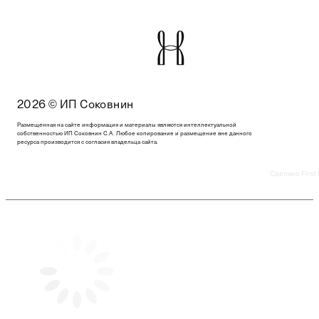
2026 © ИП Соковнин
Размещенная на сайте информация и материалы являются интеллектуальной
собственностью ИП Соковнин С.А. Любое копирование и размещение вне данного
ресурса производится с согласия владельца сайта.
Сделано First 