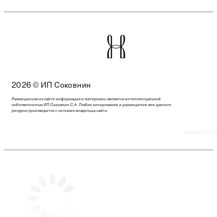
2026 © ИП Соковнин
Размещенная на сайте информация и материалы являются интеллектуальной
собственностью ИП Соковнин С.А. Любое копирование и размещение вне данного
ресурса производится с согласия владельца сайта.
Сделано First 