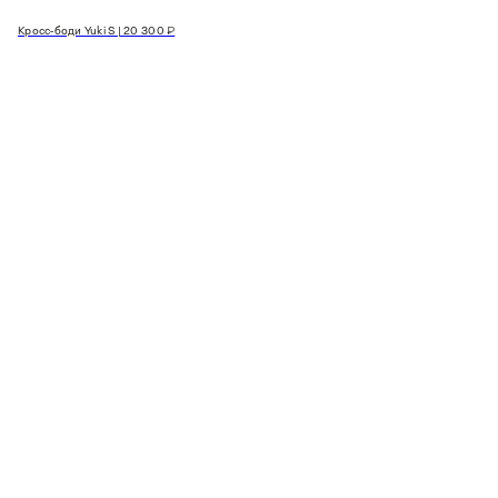
Кросс-боди Yuki S | 20 300 ₽