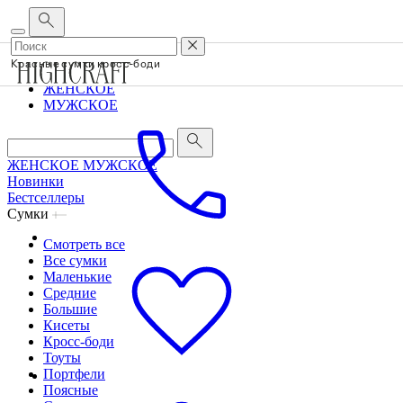
Корпоративным клиентам
•
О бренде
•
Сервис
Красные сумки кросс-боди
ЖЕНСКОЕ
МУЖСКОЕ
ЖЕНСКОЕ
МУЖСКОЕ
Новинки
Бестселлеры
Сумки
Смотреть все
Все сумки
Маленькие
Средние
Большие
Кисеты
Кросс-боди
Тоуты
Портфели
Поясные