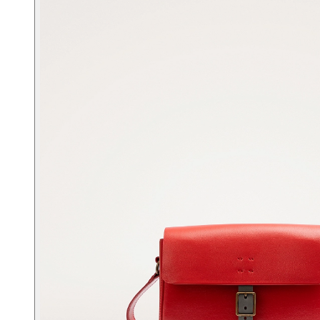
Портфели
Планшеты
Поясные
Дорожные
Спортивные
Рюкзаки
Аксессуары
Смотреть все
Кошельки
Ремни
Несессеры
Для документов
Для ноутбука
Другое
Сертификаты
Подарочные наборы
Подарки для мужчин
Средства для ухода