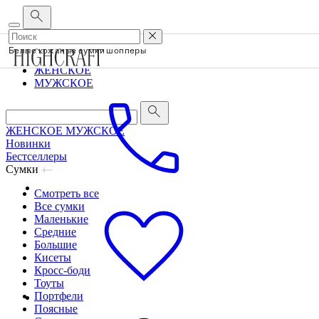
Корпоративным клиентам
•
О бренде
•
Сервис
Белые кожаные сумки шопперы
ЖЕНСКОЕ
МУЖСКОЕ
ЖЕНСКОЕ
МУЖСКОЕ
Новинки
Бестселлеры
Сумки
Смотреть все
Все сумки
Маленькие
Средние
Большие
Кисеты
Кросс-боди
Тоуты
Портфели
Поясные