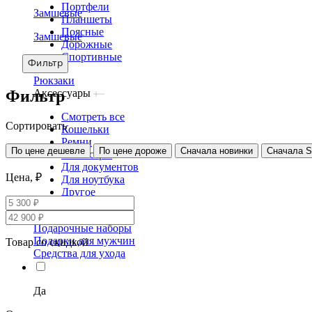
Портфели
Замшевые
Планшеты
Поясные
Замшевые
Дорожные
Спортивные
Фильтр
Рюкзаки
Фильтр
Аксессуары
Смотреть все
Сортировать
Кошельки
Ремни
По цене дешевле
По цене дороже
Сначала новинки
Сначала 
Несессеры
Для документов
Цена, ₽
Для ноутбука
Другое
Сертификаты
Подарочные наборы
Подарки для мужчин
Товар со скидкой
Средства для ухода
Да