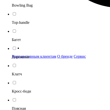
Bowling Bag
Top-handle
Багет
Корпоративным клиентам
О бренде
Сервис
Дорожные
Клатч
Кросс-боди
Поясная