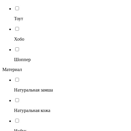
Тоут
Хобо
Шоппер
Материал
Натуральная замша
Натуральная кожа
Нубук