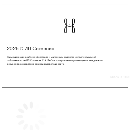
2026 © ИП Соковнин
Размещенная на сайте информация и материалы являются интеллектуальной
собственностью ИП Соковнин С.А. Любое копирование и размещение вне данного
ресурса производится с согласия владельца сайта.
Сделано First 