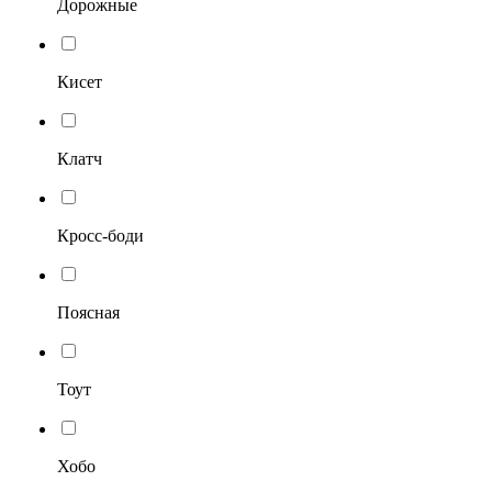
Дорожные
Кисет
Клатч
Кросс-боди
Поясная
Тоут
Хобо