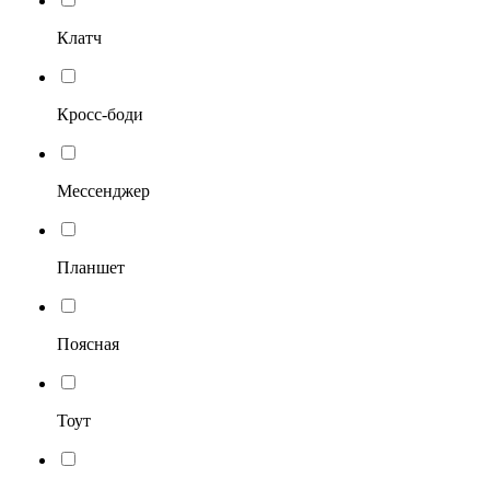
Клатч
Кросс-боди
Мессенджер
Планшет
Поясная
Тоут