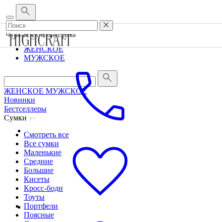
Корпоративным клиентам
•
О бренде
•
Сервис
Черные женские сумки
ЖЕНСКОЕ
МУЖСКОЕ
ЖЕНСКОЕ
МУЖСКОЕ
Новинки
Бестселлеры
Сумки
Смотреть все
Все сумки
Маленькие
Средние
Большие
Кисеты
Кросс-боди
Тоуты
Портфели
Поясные