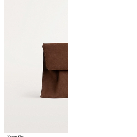
Клатч She