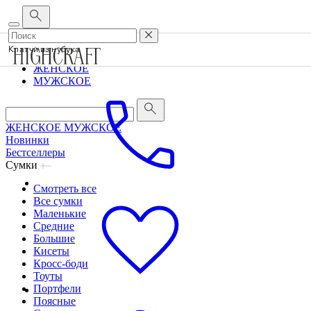
Корпоративным клиентам
•
О бренде
•
Сервис
Клатчи из нубука
ЖЕНСКОЕ
МУЖСКОЕ
ЖЕНСКОЕ
МУЖСКОЕ
Новинки
Бестселлеры
Сумки
Смотреть все
Все сумки
Маленькие
Средние
Большие
Кисеты
Кросс-боди
Тоуты
Портфели
Поясные