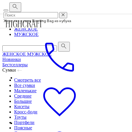
Корпоративным клиентам
•
О бренде
•
Сервис
Женские сумки Bowling Bag из нубука
ЖЕНСКОЕ
МУЖСКОЕ
ЖЕНСКОЕ
МУЖСКОЕ
Новинки
Бестселлеры
Сумки
Смотреть все
Все сумки
Маленькие
Средние
Большие
Кисеты
Кросс-боди
Тоуты
Портфели
Поясные