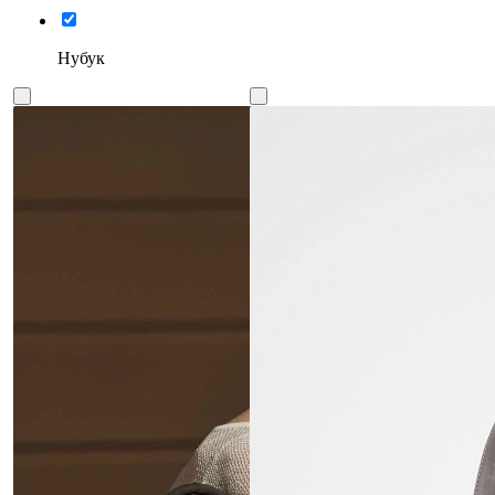
Нубук