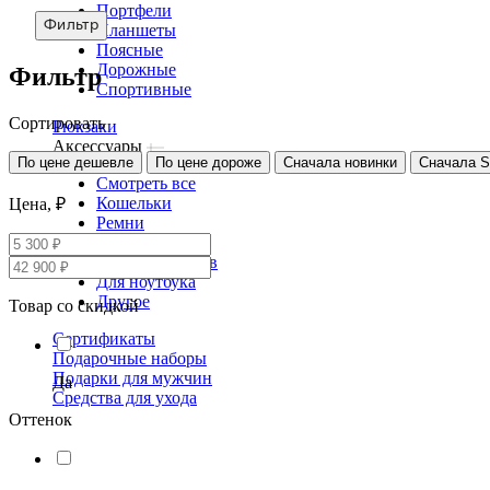
Портфели
Фильтр
Планшеты
Поясные
Дорожные
Фильтр
Спортивные
Сортировать
Рюкзаки
Аксессуары
По цене дешевле
По цене дороже
Сначала новинки
Сначала 
Смотреть все
Кошельки
Цена, ₽
Ремни
Несессеры
Для документов
Для ноутбука
Другое
Товар со скидкой
Сертификаты
Подарочные наборы
Подарки для мужчин
Да
Средства для ухода
Оттенок