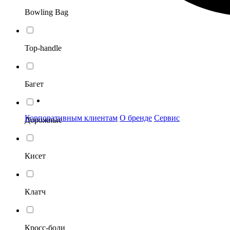
Bowling Bag
Top-handle
Багет
Корпоративным клиентам
О бренде
Сервис
Дорожные
Кисет
Клатч
Кросс-боди