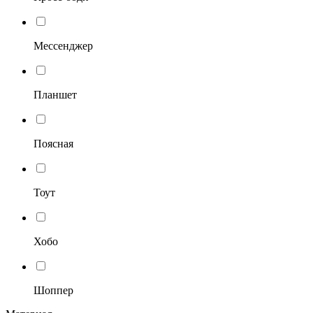
Мессенджер
Планшет
Поясная
Тоут
Хобо
Шоппер