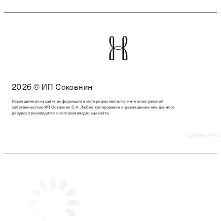
2026 © ИП Соковнин
Размещенная на сайте информация и материалы являются интеллектуальной
собственностью ИП Соковнин С.А. Любое копирование и размещение вне данного
ресурса производится с согласия владельца сайта.
Сделано First 