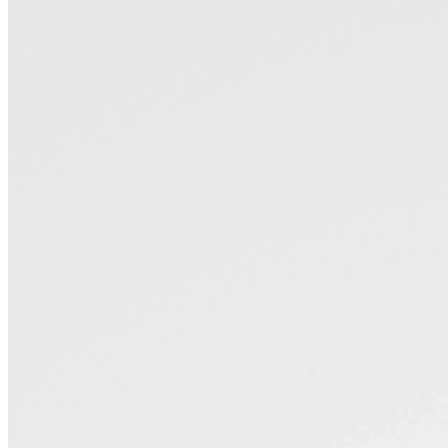
Портфели
Планшеты
Поясные
Дорожные
Спортивные
Рюкзаки
Аксессуары
Смотреть все
Кошельки
Ремни
Несессеры
Для документов
Для ноутбука
Другое
Сертификаты
Подарочные наборы
Подарки для мужчин
Средства для ухода