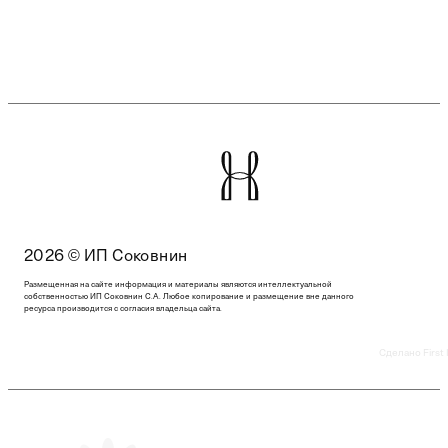
2026 © ИП Соковнин
Размещенная на сайте информация и материалы являются интеллектуальной
собственностью ИП Соковнин С.А. Любое копирование и размещение вне данного
ресурса производится с согласия владельца сайта.
Сделано First 