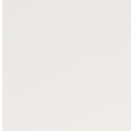
Портфели
Планшеты
Поясные
Дорожные
Спортивные
Рюкзаки
Аксессуары
Смотреть все
Кошельки
Ремни
Несессеры
Для документов
Для ноутбука
Другое
Сертификаты
Подарочные наборы
Подарки для мужчин
Средства для ухода