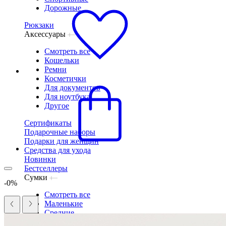
Дорожные
Рюкзаки
Аксессуары
Смотреть все
Кошельки
Ремни
Косметички
Для документов
Для ноутбука
Другое
Сертификаты
Подарочные наборы
Подарки для женщин
Средства для ухода
Новинки
Бестселлеры
Сумки
-0%
Смотреть все
Маленькие
Средние
Большие