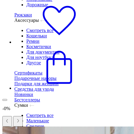
Дорожные
Рюкзаки
Аксессуары
Смотреть все
Кошельки
Ремни
Косметички
Для документов
Для ноутбука
Другое
Сертификаты
Подарочные наборы
Подарки для женщин
Средства для ухода
Новинки
Бестселлеры
Сумки
-0%
Смотреть все
Маленькие
Средние
Большие