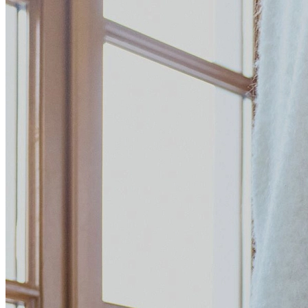
Портфели
Планшеты
Поясные
Дорожные
Спортивные
Рюкзаки
Аксессуары
Смотреть все
Кошельки
Ремни
Несессеры
Для документов
Для ноутбука
Другое
Сертификаты
Подарочные наборы
Подарки для мужчин
Средства для ухода