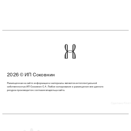
2026 © ИП Соковнин
Размещенная на сайте информация и материалы являются интеллектуальной
собственностью ИП Соковнин С.А. Любое копирование и размещение вне данного
ресурса производится с согласия владельца сайта.
Сделано First 