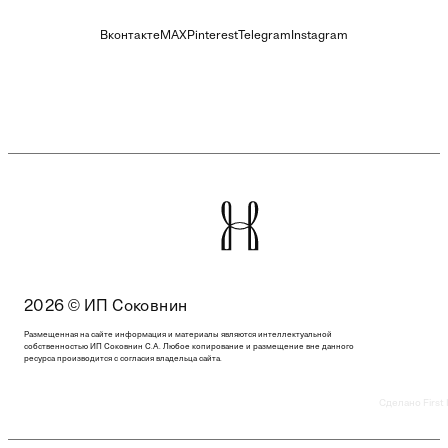
Вконтакте
MAX
Pinterest
Telegram
Instagram
2026 © ИП Соковнин
Размещенная на сайте информация и материалы являются интеллектуальной
собственностью ИП Соковнин С.А. Любое копирование и размещение вне данного
ресурса производится с согласия владельца сайта.
Сделано First 