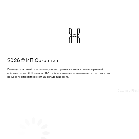
2026 © ИП Соковнин
Размещенная на сайте информация и материалы являются интеллектуальной
собственностью ИП Соковнин С.А. Любое копирование и размещение вне данного
ресурса производится с согласия владельца сайта.
Сделано First 