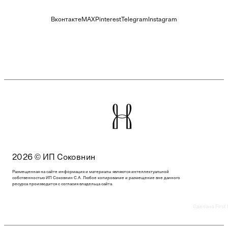
Вконтакте
MAX
Pinterest
Telegram
Instagram
2026 © ИП Соковнин
Размещенная на сайте информация и материалы являются интеллектуальной
собственностью ИП Соковнин С.А. Любое копирование и размещение вне данного
ресурса производится с согласия владельца сайта.
Сделано First 