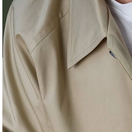
Портфели
Планшеты
Поясные
Дорожные
Спортивные
Рюкзаки
Аксессуары
Смотреть все
Кошельки
Ремни
Несессеры
Для документов
Для ноутбука
Другое
Сертификаты
Подарочные наборы
Подарки для мужчин
Средства для ухода