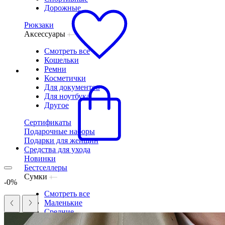
Дорожные
Рюкзаки
Аксессуары
Смотреть все
Кошельки
Ремни
Косметички
Для документов
Для ноутбука
Другое
Сертификаты
Подарочные наборы
Подарки для женщин
Средства для ухода
Новинки
Бестселлеры
Сумки
-0%
Смотреть все
Маленькие
Средние
Большие