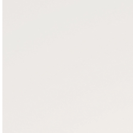
Портфели
Планшеты
Поясные
Дорожные
Спортивные
Рюкзаки
Аксессуары
Смотреть все
Кошельки
Ремни
Несессеры
Для документов
Для ноутбука
Другое
Сертификаты
Подарочные наборы
Подарки для мужчин
Средства для ухода