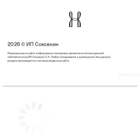
2026 © ИП Соковнин
Размещенная на сайте информация и материалы являются интеллектуальной
собственностью ИП Соковнин С.А. Любое копирование и размещение вне данного
ресурса производится с согласия владельца сайта.
Сделано First 