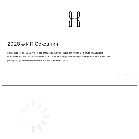
2026 © ИП Соковнин
Размещенная на сайте информация и материалы являются интеллектуальной
собственностью ИП Соковнин С.А. Любое копирование и размещение вне данного
ресурса производится с согласия владельца сайта.
Сделано First 