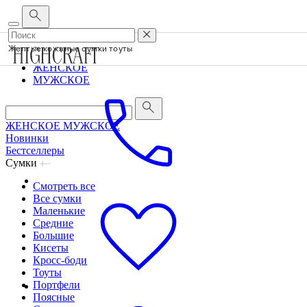
Корпоративным клиентам
•
О бренде
•
Сервис
Желтые кожаные сумки тоуты
ЖЕНСКОЕ
МУЖСКОЕ
ЖЕНСКОЕ
МУЖСКОЕ
Новинки
Бестселлеры
Сумки
Смотреть все
Все сумки
Маленькие
Средние
Большие
Кисеты
Кросс-боди
Тоуты
Портфели
Поясные