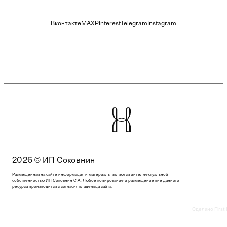
Вконтакте
MAX
Pinterest
Telegram
Instagram
2026 © ИП Соковнин
Размещенная на сайте информация и материалы являются интеллектуальной
собственностью ИП Соковнин С.А. Любое копирование и размещение вне данного
ресурса производится с согласия владельца сайта.
Сделано First 