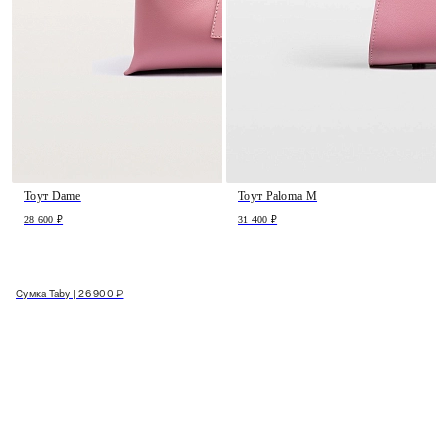
Тоут Dame
Тоут Paloma M
28 600 ₽
31 400 ₽
Сумка Taby | 26 900 ₽