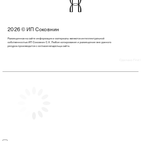
2026 © ИП Соковнин
Размещенная на сайте информация и материалы являются интеллектуальной
собственностью ИП Соковнин С.А. Любое копирование и размещение вне данного
ресурса производится с согласия владельца сайта.
Сделано First 