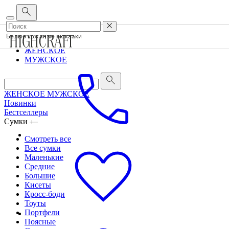
Корпоративным клиентам
•
О бренде
•
Сервис
Белые кожаные рюкзаки
ЖЕНСКОЕ
МУЖСКОЕ
ЖЕНСКОЕ
МУЖСКОЕ
Новинки
Бестселлеры
Сумки
Смотреть все
Все сумки
Маленькие
Средние
Большие
Кисеты
Кросс-боди
Тоуты
Портфели
Поясные